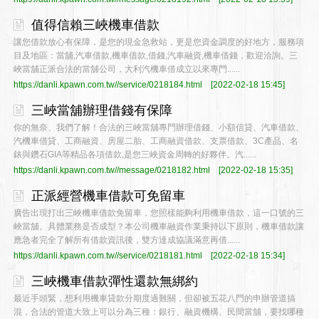
值得信賴三峽機車借款
讓您借款放心有保障，是您的現金急救站，更是您資金調度的好地方，服務項
目及地區：當舖,汽車借款,機車借款,借錢,汽車融資,機車借錢，歡迎洽詢。三
峽當舖正派合法的當舖公司，大利汽機車借成立以來專門......
https://danli.kpawn.com.tw//service/0218184.html
[2022-02-18 15:45]
三峽當舖辦理借錢有保障
你的無奈、我們了解！合法的三峽當舖專門辦理借錢、小額信貸、汽車借款、
汽機車借貸、工商融資、房屋二胎、工商融資借款、支票借款、3C產品、名
錶與鑽石GIA等精品各項借款,是您三峽資金周轉的好夥伴。汽......
https://danli.kpawn.com.tw//message/0218182.html
[2022-02-18 15:35]
正派經營機車借款可免留車
廣告出現打出三峽機車借款免留車，您照樣能夠利用機車借款，這一口號的三
峽當舖。具體業務是否成型？本公司機車融資作業秉持以下原則，機車借款讓
應急者完全了解所有借款資訊後，雙方達成協議滿意再借......
https://danli.kpawn.com.tw//service/0218181.html
[2022-02-18 15:34]
三峽機車借款彈性還款無綁約
最近手頭緊，想利用機車貸款分期度過難關，但卻被五花八門的申辦管道搞
混，合法的管道大致上可以分為三種：銀行、融資機構、民間當舖，要找哪種