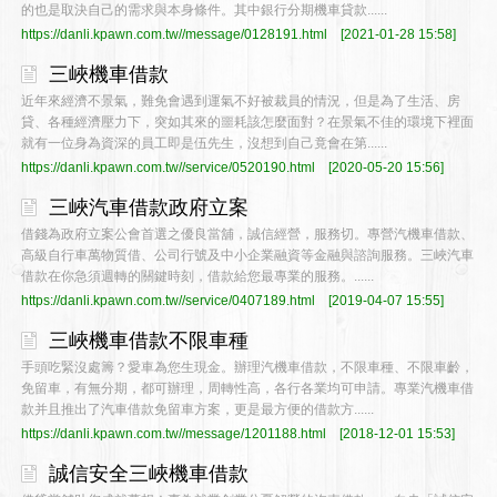
的也是取決自己的需求與本身條件。其中銀行分期機車貸款......
https://danli.kpawn.com.tw//message/0128191.html
[2021-01-28 15:58]
三峽機車借款
近年來經濟不景氣，難免會遇到運氣不好被裁員的情況，但是為了生活、房
貸、各種經濟壓力下，突如其來的噩耗該怎麼面對？在景氣不佳的環境下裡面
就有一位身為資深的員工即是伍先生，沒想到自己竟會在第......
https://danli.kpawn.com.tw//service/0520190.html
[2020-05-20 15:56]
三峽汽車借款政府立案
借錢為政府立案公會首選之優良當舖，誠信經營，服務切。專營汽機車借款、
高級自行車萬物質借、公司行號及中小企業融資等金融與諮詢服務。三峽汽車
借款在你急須週轉的關鍵時刻，借款給您最專業的服務。......
https://danli.kpawn.com.tw//service/0407189.html
[2019-04-07 15:55]
三峽機車借款不限車種
手頭吃緊沒處籌？愛車為您生現金。辦理汽機車借款，不限車種、不限車齡，
免留車，有無分期，都可辦理，周轉性高，各行各業均可申請。專業汽機車借
款并且推出了汽車借款免留車方案，更是最方便的借款方......
https://danli.kpawn.com.tw//message/1201188.html
[2018-12-01 15:53]
誠信安全三峽機車借款