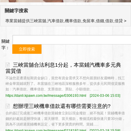
關鍵字搜索
專業當鋪提供三峽當舖,汽車借款,機車借款,免留車,借錢,借款,借貸
>
關鍵
字：
三峽當舖合法利息1分起，本當鋪汽機車多元典
當質借
不論您是遭遇短期資金缺口，當您有資金需求又不想向親朋好友週轉時，找三
峽金華當鋪就對了。本當舖在三峽地區深根服務多年，提供多元民間借貸服務
如：汽車借款、機車借款、支票借款、票貼、小額借款、......
https://danli.kpawn.com.tw//message/0306193.html
[2024-03-06 15:03]
想辦理三峽機車借款還有哪些需要注意的?
合約簽訂完成後三峽機車借款當鋪會立刻以現金撥款，絕不拖延！當鋪機車借
錢的好處就是辦理快速，當天辦理、當天撥款，整個流程最快速只要30分鐘，
因為不須經過當鋪機車設定，省下更多寶貴的時間。當鋪......
https://danli.kpawn.com.tw//message/0218192.html
[2022-02-18 15:59]