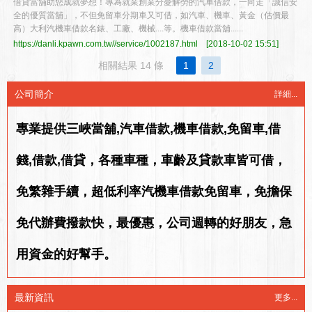
借貸當舖助您成就夢想！專為就業創業分憂解勞的汽車借款，一向走「誠信安
全的優質當舖」，不但免留車分期車又可借，如汽車、機車、黃金（估價最
高）大利汽機車借款名錶、工廠、機械....等。機車借款當舖......
https://danli.kpawn.com.tw//service/1002187.html
[2018-10-02 15:51]
相關結果 14 條
1
2
公司簡介
詳細...
專業提供三峽當舖,汽車借款,機車借款,免留車,借
錢,借款,借貸，各種車種，車齡及貸款車皆可借，
免繁雜手續，超低利率汽機車借款免留車，免擔保
免代辦費撥款快，最優惠，公司週轉的好朋友，急
用資金的好幫手。
最新資訊
更多...